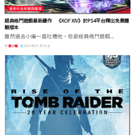
最新科技新聞與報導
經典格鬥遊戲最新續作 《KOF XIV》於PS4平台釋出免費體
驗版本
雖然過去小編一直吐槽他，但是經典格鬥遊戲...
BY
達小編
2016 年 07 月 20 日