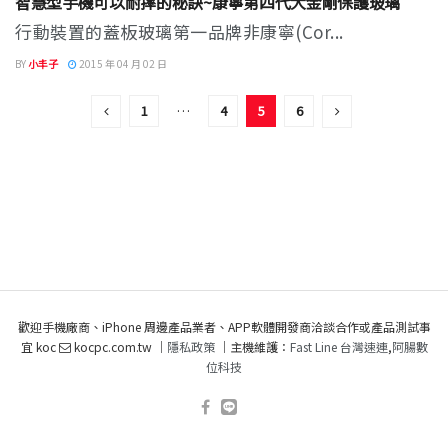
智慧型手機可以耐摔的秘訣~康寧第四代大金剛保護玻璃
行動裝置的蓋板玻璃第一品牌非康寧(Cor...
BY
小丰子
2015 年 04 月 02 日
1
…
4
5
6
歡迎手機廠商、iPhone 周邊產品業者、APP軟體開發商洽談合作或產品測試事
宜 koc
kocpc.com.tw ｜
隱私政策
｜主機維護：
Fast Line 台灣速連
,
阿腸數
位科技