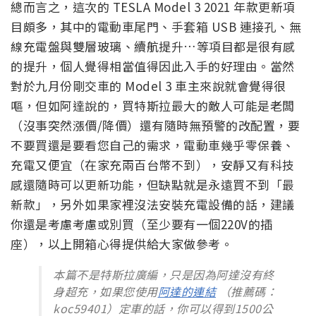
總而言之，這次的 TESLA Model 3 2021 年款更新項
目頗多，其中的電動車尾門、手套箱 USB 連接孔、無
線充電盤與雙層玻璃、續航提升…等項目都是很有感
的提升，個人覺得相當值得因此入手的好理由。當然
對於九月份剛交車的 Model 3 車主來說就會覺得很
嘔，但如阿達說的，買特斯拉最大的敵人可能是老闆
（沒事突然漲價/降價）還有隨時無預警的改配置，要
不要買還是要看您自己的需求，電動車幾乎零保養、
充電又便宜（在家充兩百台幣不到），安靜又有科技
感還隨時可以更新功能，但缺點就是永遠買不到「最
新款」，另外如果家裡沒法安裝充電設備的話，建議
你還是考慮考慮或別買（至少要有一個220V的插
座），以上開箱心得提供給大家做參考。
本篇不是特斯拉廣編，只是因為阿達沒有終
身超充，如果您使用
阿達的連結
（推薦碼：
koc59401）定車的話，你可以得到1500公