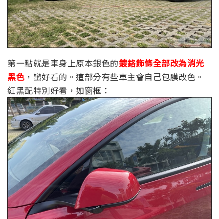
第一點就是車身上原本銀色的
鍍鉻飾條全部改為消光
黑色
，蠻好看的。這部分有些車主會自己包膜改色。
紅黑配特別好看，如窗框：