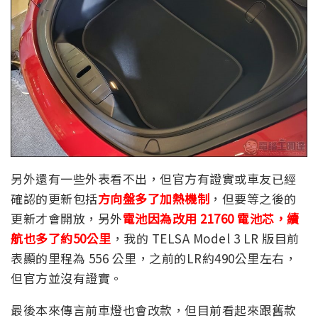
另外還有一些外表看不出，但官方有證實或車友已經
確認的更新包括
方向盤多了加熱機制
，但要等之後的
更新才會開放，另外
電池因為改用 21760 電池芯，續
航也多了約50公里
，我的 TELSA Model 3 LR 版目前
表顯的里程為 556 公里，之前的LR約490公里左右，
但官方並沒有證實。
最後本來傳言前車燈也會改款，但目前看起來跟舊款