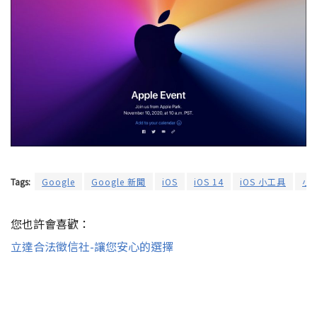
Tags:
Google
Google 新聞
iOS
iOS 14
iOS 小工具
小
您也許會喜歡：
立達合法徵信社-讓您安心的選擇