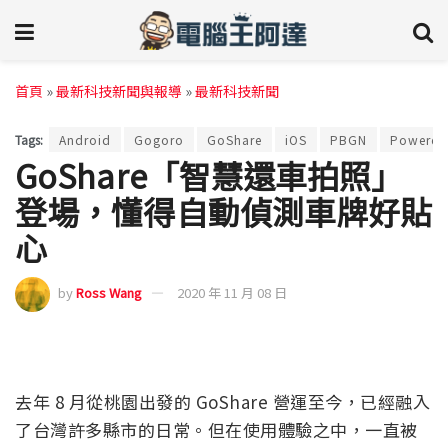
首頁
»
最新科技新聞與報導
»
最新科技新聞
Tags:
Android
Gogoro
GoShare
iOS
PBGN
Powered
GoShare「智慧還車拍照」
登場，懂得自動偵測車牌好貼
心
by
Ross Wang
2020 年 11 月 08 日
去年 8 月從桃園出發的 GoShare 營運至今，已經融入
了台灣許多縣市的日常。但在使用體驗之中，一直被