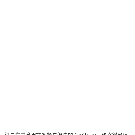
總是常常發出許多驚喜優惠的 GoShare，也沒錯過這