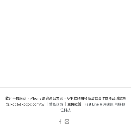
歡迎手機廠商、iPhone 周邊產品業者、APP軟體開發商洽談合作或產品測試事
宜 koc
kocpc.com.tw ｜
隱私政策
｜主機維護：
Fast Line 台灣速連
,
阿腸數
位科技