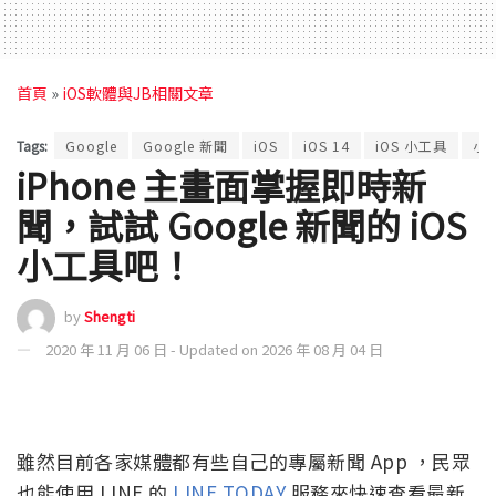
首頁
»
iOS軟體與JB相關文章
Tags:
Google
Google 新聞
iOS
iOS 14
iOS 小工具
小
iPhone 主畫面掌握即時新
聞，試試 Google 新聞的 iOS
小工具吧！
by
Shengti
2020 年 11 月 06 日 - Updated on 2026 年 08 月 04 日
雖然目前各家媒體都有些自己的專屬新聞 App ，民眾
也能使用 LINE 的
LINE TODAY
服務來快速查看最新