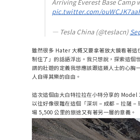
Arriving Everest Base Camp w
pic.twitter.com/ouWCJK7aa
— Tesla China (@teslacn)
Sep
雖然很多 Hater 大概又要拿著放大鏡看
制住了」的話語浮出。我只想說，探索這個
謂的壯遊的定義我想應該跟這類人士的心胸
人自得其樂的自由。
這次這個由大白特拉拉在小特分享的 Mode
以往好像很難在這個「深圳 – 成都 – 拉薩
場 5,500 公里的旅途又有著另一層的意義。