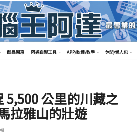
酷品開箱
阿達自製工具
APP/軟體/教學
休閒/懶人包
 全程 5,500 公里的川藏之
馬拉雅山的壯遊
報