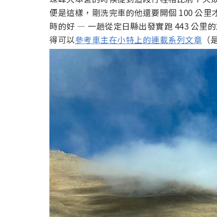
便是這樣，剛洗完車的他還要開個 100 公
時的好 — 一趟從定日縣出發實跑 443 公里的旅
得可以
參考車主在小特上的連載系列文章
（