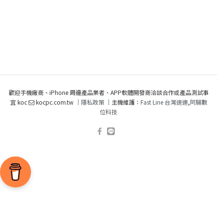
歡迎手機廠商、iPhone 周邊產品業者、APP軟體開發商洽談合作或產品測試事
宜 koc
kocpc.com.tw ｜
隱私政策
｜主機維護：
Fast Line 台灣速連
,
阿腸數
位科技