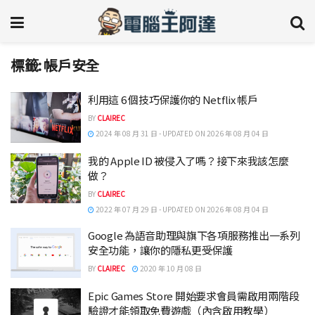
標籤:
帳戶安全
利用這 6 個技巧保護你的 Netflix 帳戶
BY
CLAIREC
2024 年 08 月 31 日 - UPDATED ON 2026 年 08 月 04 日
我的 Apple ID 被侵入了嗎？接下來我該怎麼
做？
BY
CLAIREC
2022 年 07 月 29 日 - UPDATED ON 2026 年 08 月 04 日
Google 為語音助理與旗下各項服務推出一系列
安全功能，讓你的隱私更受保護
BY
CLAIREC
2020 年 10 月 08 日
Epic Games Store 開始要求會員需啟用兩階段
驗證才能領取免費遊戲（內含啟用教學）