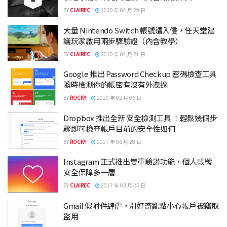
BY
CLAIREC
2020 年 04 月 29 日
大量 Nintendo Switch 帳號遭入侵，任天堂建
議玩家啟用兩步驟驗證（內含教學）
BY
CLAIREC
2020 年 04 月 21 日
Google 推出 Password Checkup 密碼檢查工具
隨時檢測你的帳密有沒有外洩過
BY
ROCKY
2019 年 02 月 06 日
Dropbox 推出全新 安全檢測工具 ！輕鬆幾個步
驟即可檢查帳戶目前的安全性如何
BY
ROCKY
2017 年 06 月 28 日
Instagram 正式推出雙重驗證功能，個人帳號
安全保障多一層
BY
CLAIREC
2017 年 03 月 25 日
Gmail 假附件肆虐，別好奇亂點小心帳戶被竊取
盜用