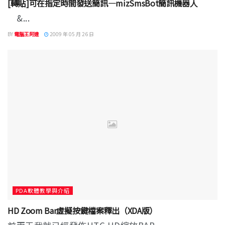
[轉貼]可在指定時間發送簡訊—mizSmsBot簡訊機器人
&...
BY
電腦王阿達
2009 年 05 月 26 日
PDA軟體教學與介紹
HD Zoom Bar虛擬按鍵檔案釋出（XDA版）