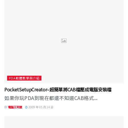
PDA軟體教學與介紹
PocketSetupCreator–超簡單將CAB檔壓成電腦安裝檔
如果你玩PDA到現在都還不知道CAB格式...
BY
電腦王阿達
2009 年 05 月 14 日