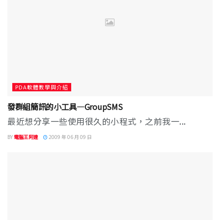
PDA軟體教學與介紹
發群組簡訊的小工具—GroupSMS
最近想分享一些使用很久的小程式，之前我一...
BY
電腦王阿達
2009 年 06 月 09 日