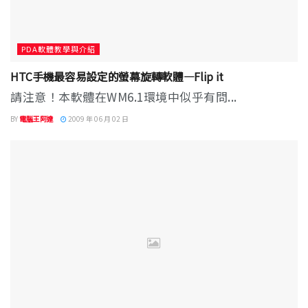
PDA軟體教學與介紹
HTC手機最容易設定的螢幕旋轉軟體—Flip it
請注意！本軟體在WM6.1環境中似乎有問...
BY
電腦王阿達
2009 年 06 月 02 日