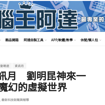
酷品開箱
阿達自製工具
APP/軟體/教學
休閒/懶人包
劉明昆
資訊月
資訊月 劉明昆神來一
魔幻的虛擬世界
,
最新科技新聞與報導