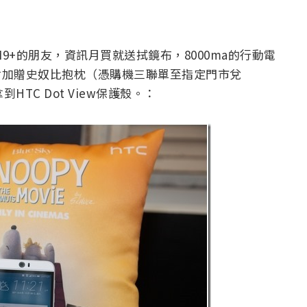
One M9+的朋友，資訊月買就送拭鏡布，8000ma的行動電
，會加贈史奴比抱枕（憑購機三聯單至指定門市兌
TC Dot View保護殼。：