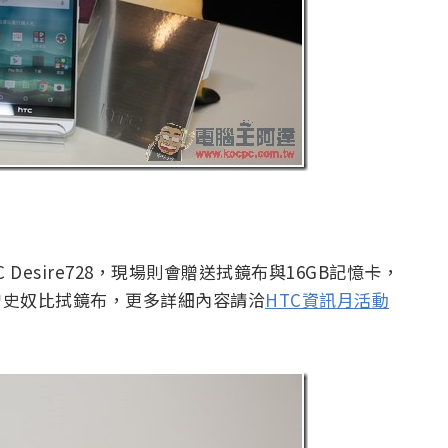
esire728，現場則會贈送拭鏡布與16GB記憶卡，
加贈史奴比拭鏡布，更多詳細內容請洽
HTC資訊月活動