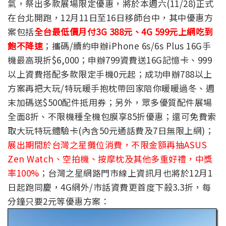
氣，祭出多款展場限定優惠，將於本週六(11/28)正式
在台北開跑，12月11日至16日移師台中，其中優惠方
案包括
全台最低價月付3G 388元、4G 599元上網吃到
飽不降速
；攜碼/續約申辦iPhone 6s/6s Plus 16G手
機最高現折$6,000；申辦799資費送16G記憶卡、999
以上資費搭配多款限定手機0元起；成功申辦788以上
方案再把大玩/特玩暖手抱枕帶回家陪你暖暖過冬、週
末加碼送$500配件抵用券；另外，眾多優質配件展場
全面8折、不限機種全機包膜享85折優惠；還可免費索
取大玩特玩體驗卡(內含50元通話費及7日無限上網)；
展出期間於台灣之星攤位消費，不限金額再抽ASUS
Zen Watch、空拍機、按摩枕及其他多重好禮，中獎
率100%
；台灣之星網路門市線上資訊月也將於12月1
日起跑同慶，4G網外/市話資費更首度下殺3.3折，每
分鐘只要2元等優惠方案：