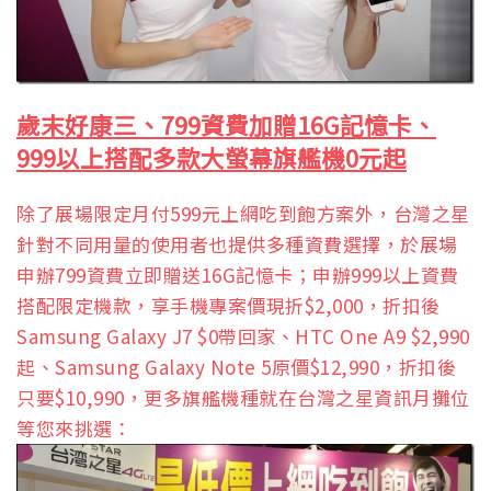
歲末好康三、799資費加贈16G記憶卡
、
999以上搭配多款大螢幕旗艦機0元起
除了展場限定月付599元上網吃到飽方案外，台灣之星
針對不同用量的使用者也提供多種資費選擇，於展場
申辦799資費立即贈送16G記憶卡；申辦999以上資費
搭配限定機款，享手機專案價現折$2,000，折扣後
Samsung Galaxy J7 $0帶回家、HTC One A9 $2,990
起、Samsung Galaxy Note 5原價$12,990，折扣後
只要$10,990，更多旗艦機種就在台灣之星資訊月攤位
等您來挑選：