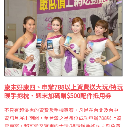
歲末
好康四、申辦788以上資費送大玩/特玩
暖手抱枕、週末加碼贈$500配件抵用券
不只有超優惠的資費及手機專案，凡是在台北及台中
資訊月展出期間，至台灣之星攤位成功申辦788以上資
費專案，超可愛又實用的大玩/特玩暖手抱枕立刻免費