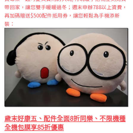
帶回家，讓您雙手暖暖過冬；週末申辦788以上資費，
再加碼贈送$500配件抵用券，讓您輕鬆為手機添新
裝：
歲末好康五、配件全面8折同樂、不限機種
全機包膜享85折優惠