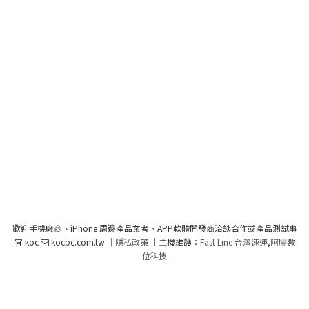
歡迎手機廠商、iPhone 周邊產品業者、APP軟體開發商洽談合作或產品測試事
宜 koc
kocpc.com.tw ｜
隱私政策
｜主機維護：
Fast Line 台灣速連
,
阿腸數
位科技