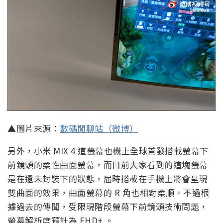
▲圖片來源：
數碼閒聊站（微博）
另外，小米 MIX 4 這螢幕也機上全球首發搭載螢幕下
前鏡頭的柔性曲面螢幕，而目前大家看到的這塊螢幕
是在還未封裝下的狀態，屆時搭載在手機上將會呈現
雙曲面的效果，曲面螢幕的 R 角也相對柔順。不過根
據過去的傳聞，受限現階段螢幕下前鏡頭技術問題，
螢幕解析度預計為 FHD+ 。