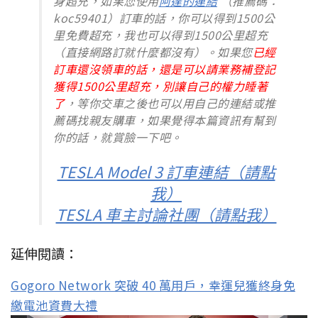
身超充，如果您使用
阿達的連結
（推薦碼：
koc59401）訂車的話，你可以得到1500公
里免費超充，我也可以得到1500公里超充
（直接網路訂就什麼都沒有）。如果您
已經
訂車還沒領車的話，還是可以請業務補登記
獲得1500公里超充，別讓自己的權力睡著
了
，等你交車之後也可以用自己的連結或推
薦碼找親友購車，如果覺得本篇資訊有幫到
你的話，就賞臉一下吧。
TESLA Model 3 訂車連結（請點
我）
TESLA 車主討論社團（請點我）
延伸閱讀：
Gogoro Network 突破 40 萬用戶，幸運兒獲終身免
繳電池資費大禮