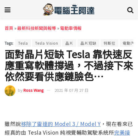
首頁
»
最新科技新聞與報導
»
電動車情報
Tags:
Tesla
Tesla Vision
晶片
晶片短缺
特斯拉
電動汽
面對晶片短缺 Tesla 靠快速反
應重寫軟體撐過，不過接下來
依然要看供應鏈臉色…
by
Ross Wang
2021 年 07 月 27 日
雖然說
移除了雷達的 Model 3 / Model Y
，現在看來已
經真的由 Tesla Vision 純視覺輔助駕駛系統所
完美接