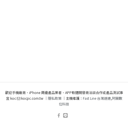
歡迎手機廠商、iPhone 周邊產品業者、APP軟體開發商洽談合作或產品測試事
宜 koc
kocpc.com.tw ｜
隱私政策
｜主機維護：
Fast Line 台灣速連
,
阿腸數
位科技