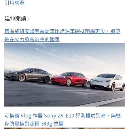
引用來源
延伸閱讀：
再有新研究證明電動車比燃油車碳排明顯更少，即便
是在火力發電為主的國家
可換鏡 Vlog 神器 Sony ZV-E10 評測提前到來，無機
身防震換到超輕 343g 重量