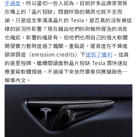
手過度
。所以當初一些人認為，目前許多品牌常常掛
在嘴上的「晶片短缺」問題所致的猜測也就不言而
諭。只是這全車滿滿晶片的 Tesla，是否真的沒有被這
樣的狀況所影響？現在藉由他們的財報所提及的消息
也確認，影響的確是有，但他們也用自己的強大軟體
開發實力暫時度過了難關。重點是，還首度在不算進
碳排額度（emission credits）下
達到了獲利
– 這真
的是里程碑。繼續閱讀面對晶片短缺 Tesla 靠快速反
應重寫軟體撐過，不過接下來依然要看供應鏈臉色…
報導內文。