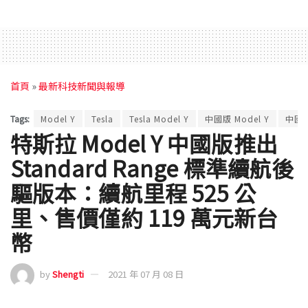
首頁
»
最新科技新聞與報導
Tags:
Model Y
Tesla
Tesla Model Y
中國版 Model Y
中國
特斯拉 Model Y 中國版推出
Standard Range 標準續航後
驅版本：續航里程 525 公
里、售價僅約 119 萬元新台
幣
by
Shengti
2021 年 07 月 08 日