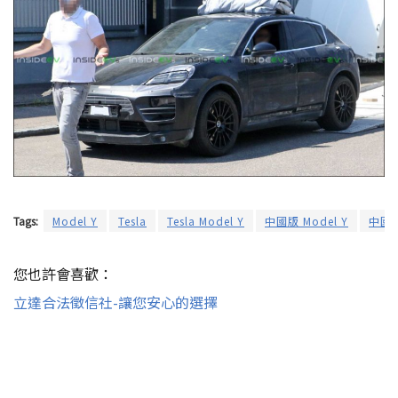
Tags:
Model Y
Tesla
Tesla Model Y
中國版 Model Y
中國
您也許會喜歡：
立達合法徵信社-讓您安心的選擇