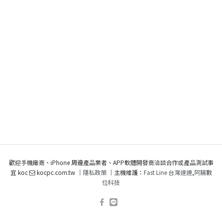
歡迎手機廠商、iPhone 周邊產品業者、APP軟體開發商洽談合作或產品測試事
宜 koc
kocpc.com.tw ｜
隱私政策
｜主機維護：
Fast Line 台灣速連
,
阿腸數
位科技