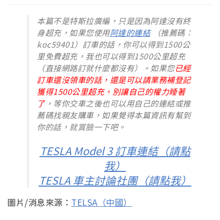
本篇不是特斯拉廣編，只是因為阿達沒有終
身超充，如果您使用
阿達的連結
（推薦碼：
koc59401）訂車的話，你可以得到1500公
里免費超充，我也可以得到1500公里超充
（直接網路訂就什麼都沒有）。如果您
已經
訂車還沒領車的話，還是可以請業務補登記
獲得1500公里超充，別讓自己的權力睡著
了
，等你交車之後也可以用自己的連結或推
薦碼找親友購車，如果覺得本篇資訊有幫到
你的話，就賞臉一下吧。
TESLA Model 3 訂車連結（請點
我）
TESLA 車主討論社團（請點我）
圖片/消息來源：
TELSA（中國）