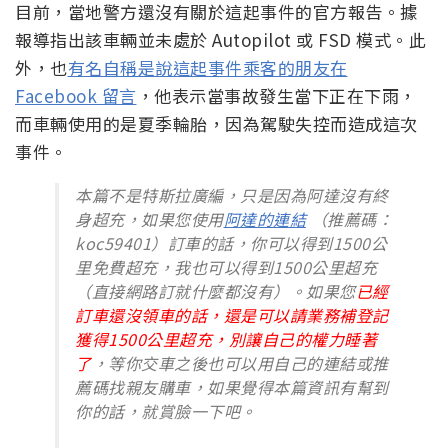
目前，當地警方還沒有關於這起事件的官方報告。據
報導指出該車輛並未處於 Autopilot 或 FSD 模式。此
外，也
有名自稱是說這起事件乘客的朋友在
Facebook 留言
，他表示當事故發生當下正在下雨，
而車輛使用的是夏季輪胎，因為駕駛失控而造成這次
事件。
本篇不是特斯拉廣編，只是因為阿達沒有終
身超充，如果您使用
阿達的連結
（推薦碼：
koc59401）訂車的話，你可以得到1500公
里免費超充，我也可以得到1500公里超充
（直接網路訂就什麼都沒有）。如果您
已經
訂車還沒領車的話，還是可以請業務補登記
獲得1500公里超充，別讓自己的權力睡著
了
，等你交車之後也可以用自己的連結或推
薦碼找親友購車，如果覺得本篇資訊有幫到
你的話，就賞臉一下吧。