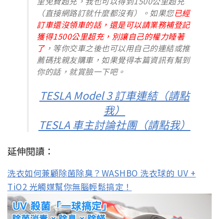
里免費超充，我也可以得到1500公里超充
（直接網路訂就什麼都沒有）。如果您
已經
訂車還沒領車的話，還是可以請業務補登記
獲得1500公里超充，別讓自己的權力睡著
了
，等你交車之後也可以用自己的連結或推
薦碼找親友購車，如果覺得本篇資訊有幫到
你的話，就賞臉一下吧。
TESLA Model 3 訂車連結（請點
我）
TESLA 車主討論社團（請點我）
延伸閱讀：
洗衣如何兼顧除菌除臭？WASHBO 洗衣球的 UV +
TiO2 光觸媒幫你無腦輕鬆搞定！