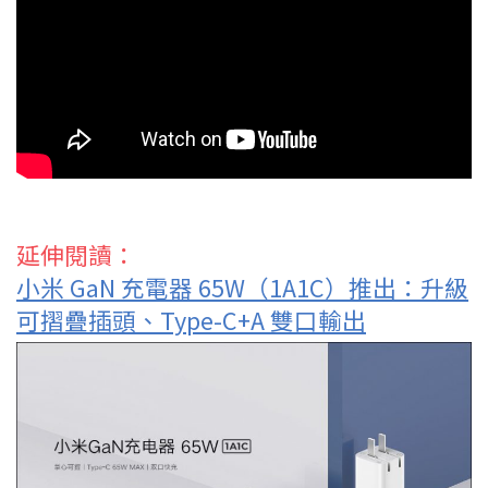
延伸閱讀：
小米 GaN 充電器 65W（1A1C）推出：升級
可摺疊插頭、Type-C+A 雙口輸出