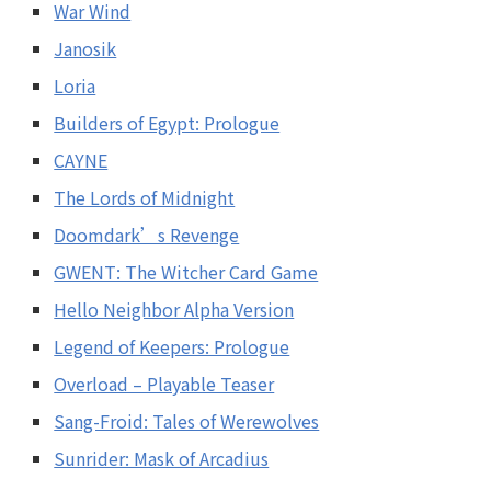
War Wind
Janosik
Loria
Builders of Egypt: Prologue
CAYNE
The Lords of Midnight
Doomdark’s Revenge
GWENT: The Witcher Card Game
Hello Neighbor Alpha Version
Legend of Keepers: Prologue
Overload – Playable Teaser
Sang-Froid: Tales of Werewolves
Sunrider: Mask of Arcadius