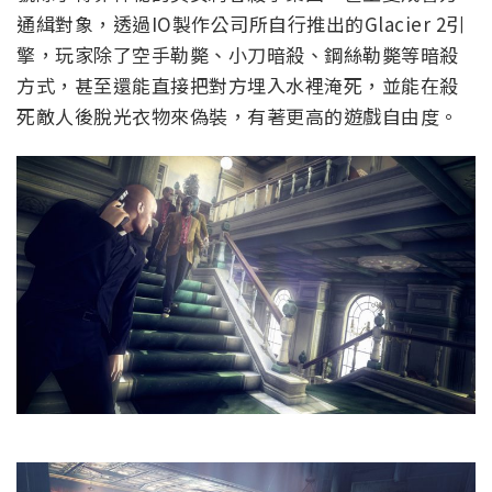
通緝對象，透過IO製作公司所自行推出的Glacier 2引
擎，玩家除了空手勒斃、小刀暗殺、鋼絲勒斃等暗殺
方式，甚至還能直接把對方埋入水裡淹死，並能在殺
死敵人後脫光衣物來偽裝，有著更高的遊戲自由度。