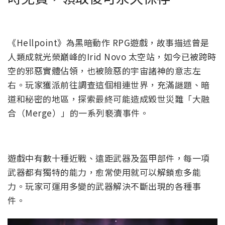
《Hellpoint》為黑暗動作 RPG遊戲，故事描述曾是
人類成就光榮巔峰的Irid Novo 太空站，如今已被跨時
空的邪惡實體佔領，也被險惡的宇宙諸神的意志左
右。玩家獲派前往調查這個相連世界，充滿謎題、暗
道和秘密的地區，探索最終可能造成毀世災難「大融
合（Merge）」的一系列褻瀆事件。
遊戲中有數十種近戰、遠距武器及盔甲部件，每一項
武器都有獨特的能力，愈常使用就可以解鎖愈多能
力。玩家可運用多變的武器解決不斷出現的各種事
件。