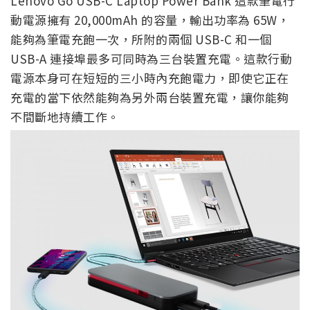
Lenovo Go USB-C Laptop Power Bank 這款筆電行
動電源擁有 20,000mAh 的容量，輸出功率為 65W，
能夠為筆電充飽一次，所附的兩個 USB-C 和一個
USB-A 連接埠最多可同時為三台裝置充電。這款行動
電源本身可在短短的三小時內充飽電力，即使它正在
充電的當下依然能夠為另外兩台裝置充電，讓你能夠
不間斷地持續工作。