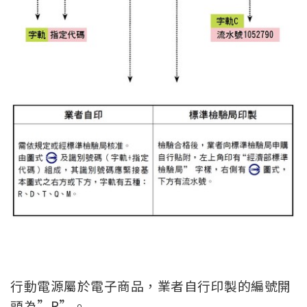
行動電源屬於電子商品，業者自行印製的編號開
頭為”R”。