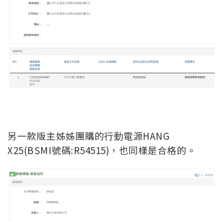
另一款版主姊姊團購的行動電源HANG
X25(BSMI號碼:R54515)，也同樣是合格的。