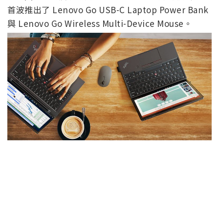
首波推出了 Lenovo Go USB-C Laptop Power Bank
與 Lenovo Go Wireless Multi-Device Mouse。