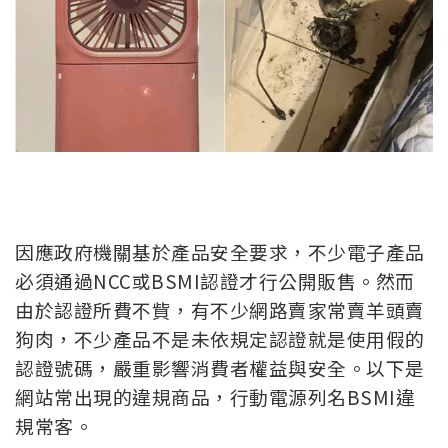
因應政府機關基於產品安全要求，不少電子產品
必須通過NCC或BSMI認證才行公開販售。然而
由於認證所費不貲，有不少網路賣家常賣羊頭賣
狗肉，不少產品不是未依規定認證就是使用假的
認證號碼，嚴重影響消費者權益與安全。以下是
網站常出現的違規商品，行動電源列名BSMI違
規常客。