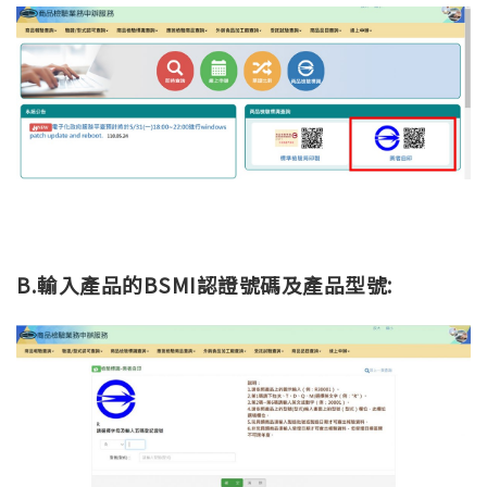
B.輸入產品的BSMI認證號碼及產品型號: