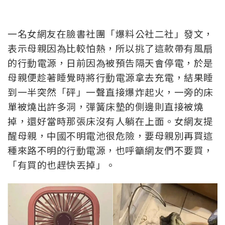
一名女網友在臉書社團「爆料公社二社」發文，
表示母親因為比較怕熱，所以挑了這款帶有風扇
的行動電源，日前因為被預告隔天會停電，於是
母親便趁著睡覺時將行動電源拿去充電，結果睡
到一半突然「砰」一聲直接爆炸起火，一旁的床
單被燒出許多洞，彈簧床墊的側邊則直接被燒
掉，還好當時那張床沒有人躺在上面。女網友提
醒母親，中國不明電池很危險，要母親別再買這
種來路不明的行動電源，也呼籲網友們不要買，
「有買的也趕快丟掉」。