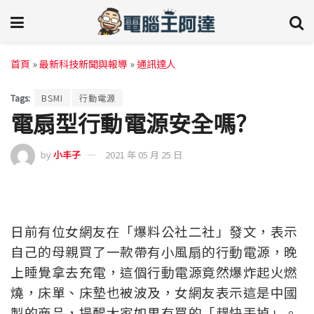
首頁
»
最新科技新聞與報導
»
通訊達人
Tags:
BSMI
行動電源
電扇型行動電源安全嗎?
by
小丰子
2021 年 05 月 25 日
日前有位女網友在「爆料公社二社」發文，表示
自己的母親買了一款帶有小風扇的行動電源，晚
上睡覺拿去充電，這個行動電源竟然爆炸起火燃
燒，床單、床墊也被波及，女網友表示這是中國
製的商品，提醒大家如果有買的「趕快丟掉」。