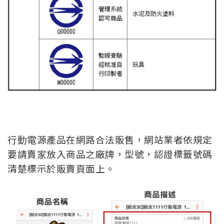
行動電源產品在網路合法販售，網站業者依規定
要請賣家放入商品之廠牌，型號，認證標籤號碼
清楚標示於販賣頁面上。