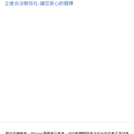
立達合法徵信社-讓您安心的選擇
歡迎手機廠商、iPhone 周邊產品業者、APP軟體開發商洽談合作或產品測試事