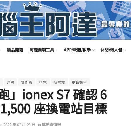
酷品開箱
阿達自製工具
APP/軟體/教學
休閒/懶人包
光陽
性能版
換電
換電站
電動機車
onex S7 確認 6
,500 座換電站目標
on 2022 年 02 月 23 日
in
電動車情報