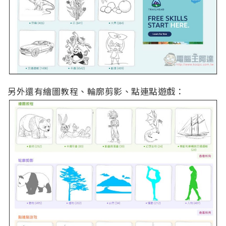
另外還有繪圖教程、輪廓剪影、點連點遊戲：