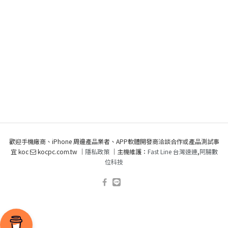
歡迎手機廠商、iPhone 周邊產品業者、APP軟體開發商洽談合作或產品測試事
宜 koc
kocpc.com.tw ｜
隱私政策
｜主機維護：
Fast Line 台灣速連
,
阿腸數
位科技