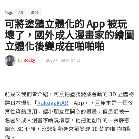
Tags:
AR
塗鴉
可將塗鴉立體化的 App 被玩
壞了，國外成人漫畫家的繪圖
立體化後變成在啪啪啪
by
Rocky
2020 年 08 月 07 日
前幾天我們曾介紹，可把塗鴉變成會動的 3D 立體物
體日本爆紅「
RakugakiAR
」App，，原本是一個教
育性質的應用，讓小朋友更開心的畫畫，但最近被一
名國外成人漫畫家給玩壞惹，他把他創作的一張靜態
圖案 3D 化後，沒想到動起來卻變成 18 禁的啪啪啪動
作。