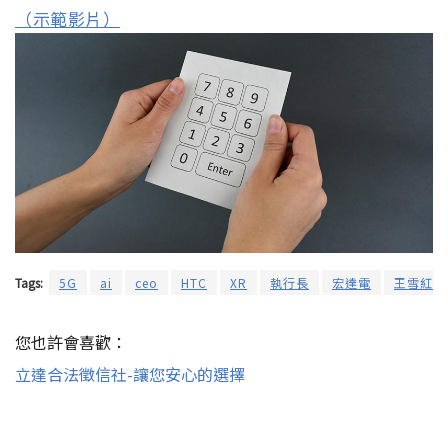
（示範影片）
Tags:
5G
ai
ceo
HTC
XR
執行長
宏達電
王雪紅
您也許會喜歡：
立達合法徵信社-讓您安心的選擇