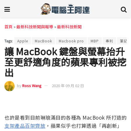
首頁
»
最新科技新聞與報導
»
最新科技新聞
Tags:
Apple
MacBook
Macbook pro
MBP
專利
筆記
讓 MacBook 鍵盤與螢幕抬升
至更舒適角度的蘋果專利被挖
出
by
Ross Wang
2020 年 09 月 02 日
也許是看到目前琳琅滿目的各種為 MacBook 所打造的
支架產品
百架齊放
，蘋果似乎也打算透過「再創新」