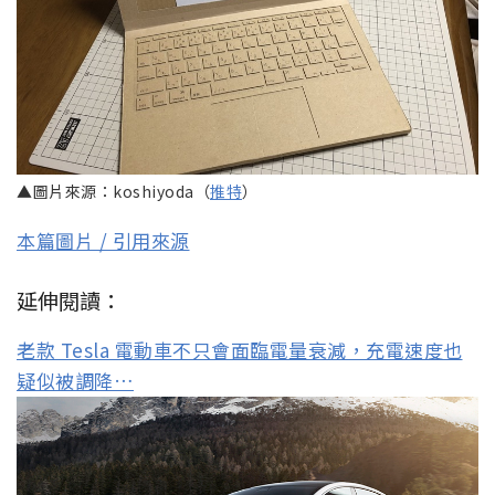
▲圖片來源：koshiyoda（
推特
）
本篇圖片 / 引用來源
延伸閱讀：
老款 Tesla 電動車不只會面臨電量衰減，充電速度也
疑似被調降…