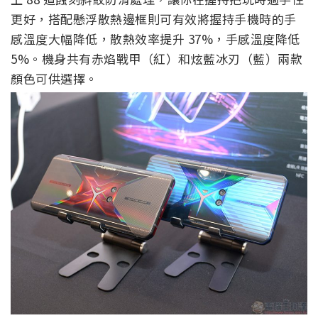
更好，搭配懸浮散熱邊框則可有效將握持手機時的手
感溫度大幅降低，散熱效率提升 37%，手感溫度降低
5%。機身共有赤焰戰甲（紅）和炫藍冰刃（藍）兩款
顏色可供選擇。