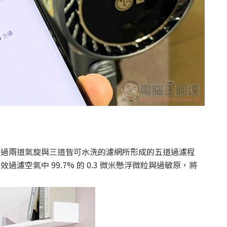
力，透過兩道氣旋與三道皆可水洗的濾網所形成的五道過濾程
效過濾空氣中 99.7% 的 0.3 微米懸浮微粒與過敏原，將