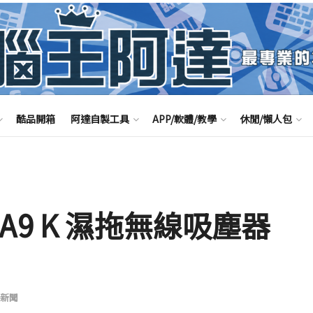
酷品開箱
阿達自製工具
APP/軟體/教學
休閒/懶人包
G A9 K 濕拖無線吸塵器
新聞