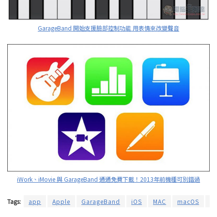
GarageBand 開始支援臉部控制功能 用表情來改變聲音
iWork、iMovie 與 GarageBand 通通免費下載！2013年前機種可別錯過
Tags:
app
Apple
GarageBand
iOS
MAC
macOS
更