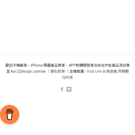
歡迎手機廠商、iPhone 周邊產品業者、APP軟體開發商洽談合作或產品測試事
宜 koc
kocpc.com.tw ｜
隱私政策
｜主機維護：
Fast Line 台灣速連
,
阿腸數
位科技