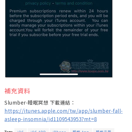
補充資料
Slumber-睡眠冥想 下載連結：
https://itunes.apple.com/tw/app/slumber-fall-
asleep-insomnia/id1109543953?mt=8
Tags:
iOS
iOS APP
iPhone
睡眠 App
睡眠品質