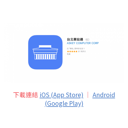
下載連結
iOS (App Store)
｜
Android
(Google Play)