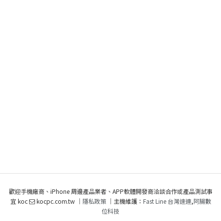
歡迎手機廠商、iPhone 周邊產品業者、APP軟體開發商洽談合作或產品測試事
宜 koc
kocpc.com.tw ｜
隱私政策
｜主機維護：
Fast Line 台灣速連
,
阿腸數
位科技