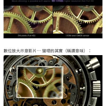
數位放大示意影片… 蠻噁的其實（稱讚意味）：