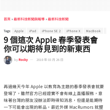
首頁
»
最新科技新聞與報導
»
最新科技新聞
Tags:
Apple
iPad
iPhone SE 2
iPhone X
MacBook
春
9 個這次 Apple 春季發表會
你可以期待見到的新東西
by
Rocky
2018 年 03 月 26 日
再過幾天今年 Apple 以教育為主題的春季發表會就要
登場了，雖然官方已經證實不會有線上直播服務，意
味著台灣的朋友沒辦法即時得知消息，但還是能期待
一下可能會出現的新品，最近外媒 MacRumors 就整