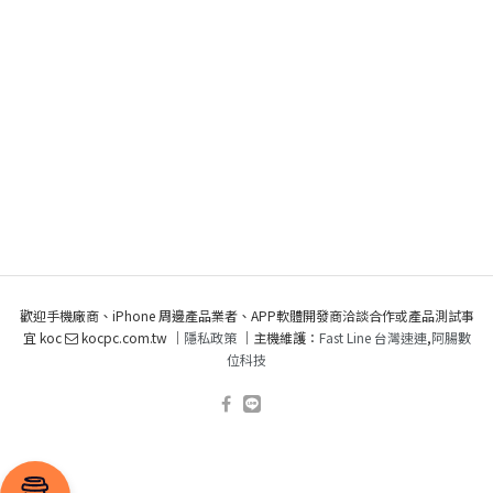
歡迎手機廠商、iPhone 周邊產品業者、APP軟體開發商洽談合作或產品測試事
宜 koc
kocpc.com.tw ｜
隱私政策
｜主機維護：
Fast Line 台灣速連
,
阿腸數
位科技