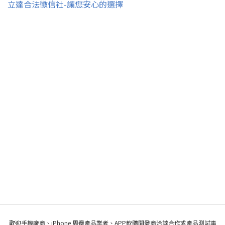
立達合法徵信社-讓您安心的選擇
歡迎手機廠商、iPhone 周邊產品業者、APP軟體開發商洽談合作或產品測試事