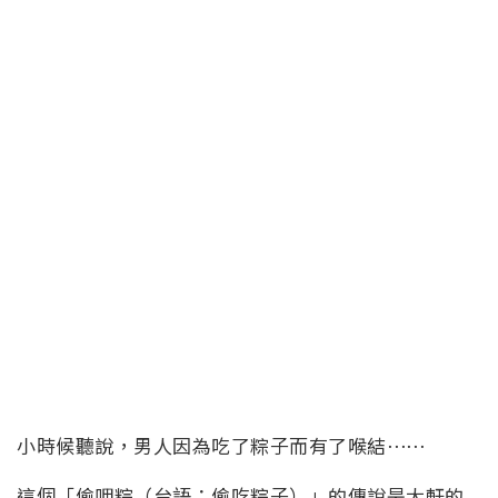
小時候聽說，男人因為吃了粽子而有了喉結⋯⋯
這個「偷呷粽（台語：偷吃粽子）」的傳說是大軒的