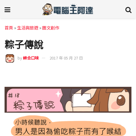
首頁
»
生活與旅遊
»
圖文創作
粽子傳說
by
綜合口味
2017 年 05 月 27 日