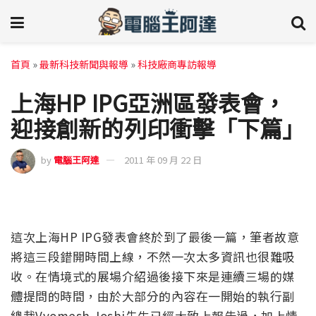
首頁
»
最新科技新聞與報導
»
科技廠商專訪報導
上海HP IPG亞洲區發表會，
迎接創新的列印衝擊「下篇」
by
電腦王阿達
2011 年 09 月 22 日
這次上海HP IPG發表會終於到了最後一篇，筆者故意
將這三段錯開時間上線，不然一次太多資訊也很難吸
收。在情境式的展場介紹過後接下來是連續三場的媒
體提問的時間，由於大部分的內容在一開始的執行副
總裁Vyomesh Joshi先生已經大致上報告過，加上情