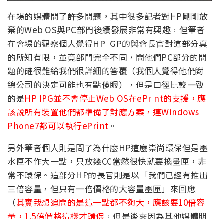
在場的媒體問了許多問題，其中很多記者對HP剛剛放
棄的Web OS與PC部門後續發展非常有興趣，但筆者
在會場的觀察個人覺得HP IGP的與會長官對這部分真
的所知有限，並竟部門完全不同，問他們PC部分的問
題的確很難給我們很詳細的答覆（我個人覺得他們對
總公司的決定可能也有點傻眼），但是口徑比較一致
的是
HP IPG並不會停止Web OS在ePrint的支援，應
該說所有裝置他們都準備了對應方案，連Windows
Phone7都可以執行ePrint
。
另外筆者個人則是問了為什麼HP這麼崇尚環保但是墨
水匣不作大一點，只放幾CC當然很快就要換墨匣，非
常不環保。這部分HP的長官則是以「我們已經有推出
三倍容量，但只有一倍價格的大容量墨匣」來回應
（
其實我想追問的是這一點都不夠大，應該要10倍容
量，1.5倍價格這樣才環保
，但是後來因為其他媒體朋