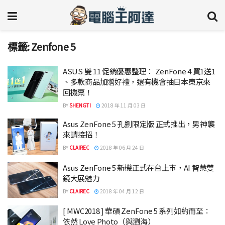
標籤:
Zenfone 5
ASUS 雙 11 促銷優惠整理： ZenFone 4 買1送1
、多款商品加贈好禮，還有機會抽日本東京來
回機票！
BY
SHENGTI
2018 年 11 月 03 日
Asus ZenFone 5 孔劉限定版 正式推出，男神襲
來請接招！
BY
CLAIREC
2018 年 06 月 24 日
Asus ZenFone 5 新機正式在台上市，AI 智慧雙
鏡大展魅力
BY
CLAIREC
2018 年 04 月 12 日
[ MWC2018 ] 華碩 ZenFone 5 系列如約而至：
依然 Love Photo（與瀏海）