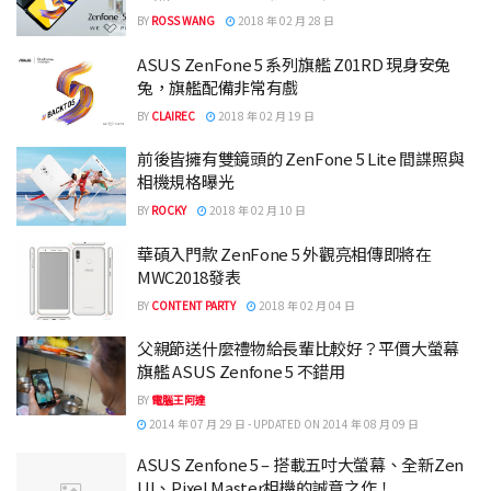
BY
ROSS WANG
2018 年 02 月 28 日
ASUS ZenFone 5 系列旗艦 Z01RD 現身安兔
兔，旗艦配備非常有戲
BY
CLAIREC
2018 年 02 月 19 日
前後皆擁有雙鏡頭的 ZenFone 5 Lite 間諜照與
相機規格曝光
BY
ROCKY
2018 年 02 月 10 日
華碩入門款 ZenFone 5 外觀亮相傳即將在
MWC2018發表
BY
CONTENT PARTY
2018 年 02 月 04 日
父親節送什麼禮物給長輩比較好？平價大螢幕
旗艦 ASUS Zenfone 5 不錯用
BY
電腦王阿達
2014 年 07 月 29 日 - UPDATED ON 2014 年 08 月 09 日
ASUS Zenfone 5 – 搭載五吋大螢幕、全新Zen
UI、Pixel Master相機的誠意之作！