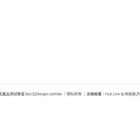
或產品測試事宜 koc
kocpc.com.tw ｜
隱私政策
｜主機維護：
Fast Line 台灣速連
,