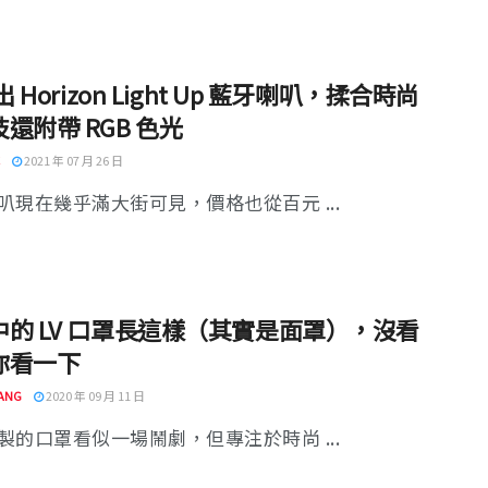
出 Horizon Light Up 藍牙喇叭，揉合時尚
還附帶 RGB 色光
2021 年 07 月 26 日
叭現在幾乎滿大街可見，價格也從百元 ...
中的 LV 口罩長這樣（其實是面罩），沒看
你看一下
ANG
2020 年 09 月 11 日
製的口罩看似一場鬧劇，但專注於時尚 ...