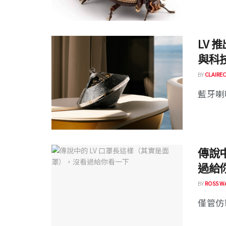
LV 推
與科技
BY
CLAIREC
藍牙喇
傳說
過給
BY
ROSS W
僅管仿