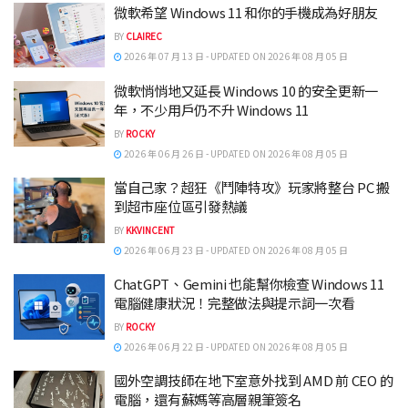
微軟希望 Windows 11 和你的手機成為好朋友
BY
CLAIREC
2026 年 07 月 13 日 - UPDATED ON 2026 年 08 月 05 日
微軟悄悄地又延長 Windows 10 的安全更新一
年，不少用戶仍不升 Windows 11
BY
ROCKY
2026 年 06 月 26 日 - UPDATED ON 2026 年 08 月 05 日
當自己家？超狂《鬥陣特攻》玩家將整台 PC 搬
到超市座位區引發熱議
BY
KKVINCENT
2026 年 06 月 23 日 - UPDATED ON 2026 年 08 月 05 日
ChatGPT、Gemini 也能幫你檢查 Windows 11
電腦健康狀況！完整做法與提示詞一次看
BY
ROCKY
2026 年 06 月 22 日 - UPDATED ON 2026 年 08 月 05 日
國外空調技師在地下室意外找到 AMD 前 CEO 的
電腦，還有蘇媽等高層親筆簽名