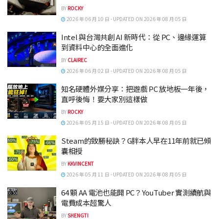
BY
ROCKY
2026 年 06 月 10 日 - UPDATED ON 2026 年 08 月 05 日
Intel 與台灣共創 AI 新時代：從 PC、邊緣運算
到資料中心的全面進化
BY
CLAIREC
2026 年 06 月 02 日 - UPDATED ON 2026 年 08 月 05 日
知名硬體外媒分享：把遊戲 PC 放地板一年後，
直呼後悔！要大家別這樣做
BY
ROCKY
2026 年 05 月 15 日 - UPDATED ON 2026 年 08 月 05 日
Steam的致勝秘訣？G胖本人早在11年前就已傾
囊相授
BY
KKVINCENT
2026 年 05 月 11 日 - UPDATED ON 2026 年 08 月 05 日
64 顆 AA 電池也能開 PC？YouTuber 實測續航與
電費成本超驚人
BY
SHENGTI