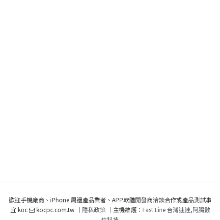
歡迎手機廠商、iPhone 周邊產品業者、APP軟體開發商洽談合作或產品測試事
宜 koc
kocpc.com.tw ｜
隱私政策
｜主機維護：
Fast Line 台灣速連
,
阿腸數
位科技