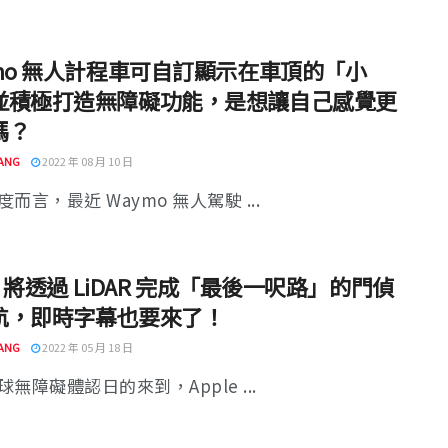
ymo 無人計程車可自訂顯示在車頂的「小
並積極打造無障礙功能，是想讓自己感覺更
嗎？
ANG
2022 年 08 月 10 日
而言，最近 Waymo 無人駕駛 ...
le 將透過 LiDAR 完成「最後一呎路」的門偵
航，即時字幕也要來了！
ANG
2022 年 05 月 18 日
無障礙體認日的來到，Apple ...