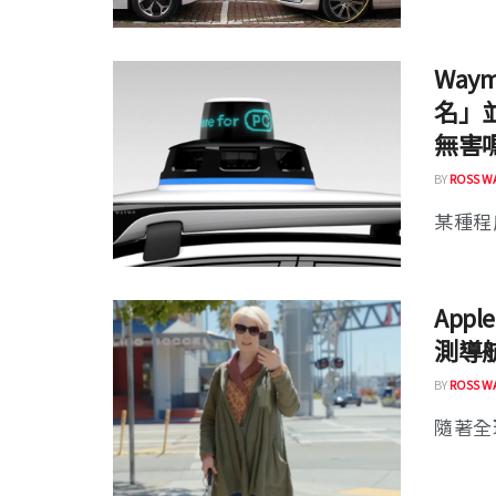
Wa
名」
無害
BY
ROSS W
某種程度
App
測導
BY
ROSS W
隨著全球