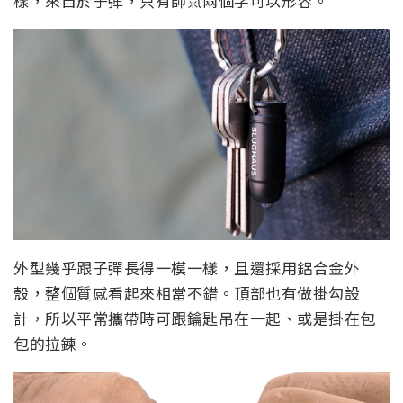
樣，來自於子彈，只有帥氣兩個字可以形容。
外型幾乎跟子彈長得一模一樣，且還採用鋁合金外
殼，整個質感看起來相當不錯。頂部也有做掛勾設
計，所以平常攜帶時可跟鑰匙吊在一起、或是掛在包
包的拉鍊。