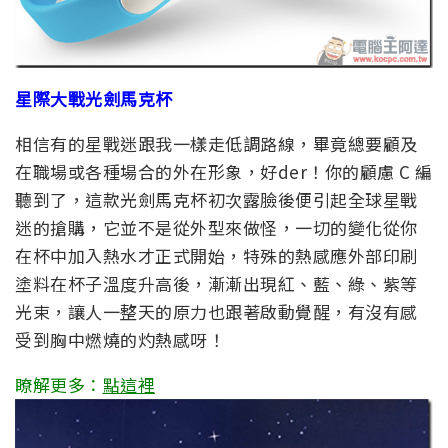
星際大戰光劍馬克杯
相信有的星戰迷跟我一樣走低調路線，畢竟總要顧及
在職場或各種場合的外在形象，好der！你的顧慮 C 編
聽到了，這款光劍馬克杯初次露臉後便引起全球星戰
迷的搶購，它並不是從外型來做怪，一切的變化從你
在杯中加入熱水才正式開始，特殊的熱感應外部印刷
塗料在杯子溫度升高後，漸漸出現紅、藍、綠、紫等
光束，讓人一整天的原力也跟著啟動覺醒，有沒有感
受到胸中燃燒的灼熱感呀！
瞭解更多：
點這裡