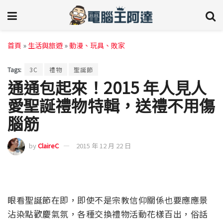
首頁
»
生活與旅遊
»
動漫、玩具、敗家
Tags:
3C
禮物
聖誕節
通通包起來！2015 年人見人
愛聖誕禮物特輯，送禮不用傷
腦筋
by
ClaireC
2015 年 12 月 22 日
眼看聖誕節在即，即使不是宗教信仰關係也要應應景
沾染點歡慶氣氛，各種交換禮物活動花樣百出，俗話