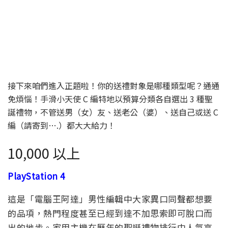
接下來咱們進入正題啦！你的送禮對象是哪種類型呢？通通
免煩惱！手滑小天使 C 編特地以預算分類各自選出 3 種聖
誕禮物，不管送男（女）友、送老公（婆）、送自己或送 C
編（請寄到….）都大大給力！
10,000 以上
PlayStation 4
這是「電腦王阿達」男性編輯中大家異口同聲都想要
的品項，熱門程度甚至已經到達不加思索即可脫口而
出的地步。家用主機在歷年的聖誕禮物排行中人氣高