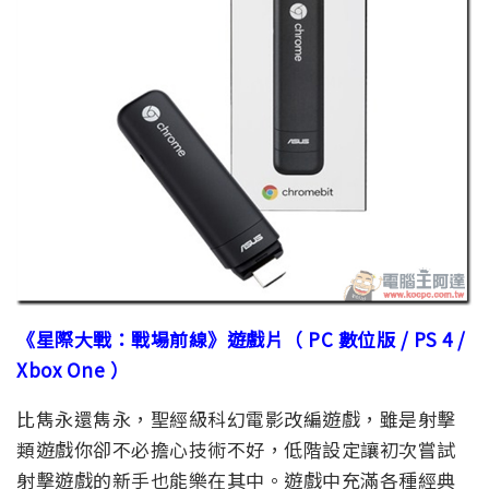
《星際大戰：戰場前線》遊戲片（ PC 數位版 / PS 4 /
Xbox One ）
比雋永還雋永，聖經級科幻電影改編遊戲，雖是射擊
類遊戲你卻不必擔心技術不好，低階設定讓初次嘗試
射擊遊戲的新手也能樂在其中。遊戲中充滿各種經典