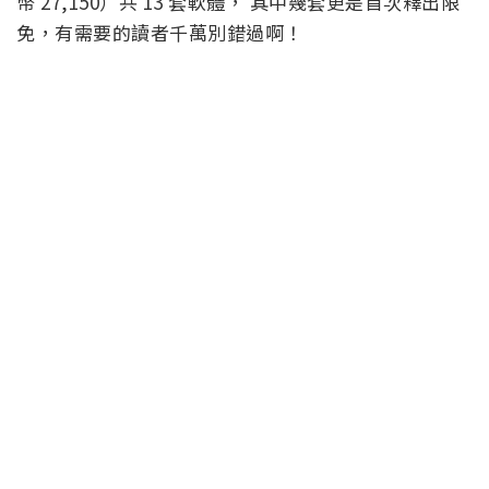
幣 27,150）共 13 套軟體， 其中幾套更是首次釋出限
免，有需要的讀者千萬別錯過啊！