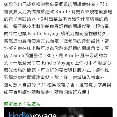
如果你自己或送禮的對象是個重度閱讀愛好者，那 C
編就要大力為你推薦這款 Kindle 有史以來規格最旗艦
的電子書閱讀器。6 吋螢幕並不會給你什麼絢麗的色
彩，電子紙技術將帶給你最舒適的閱讀感受，超省電
的特性也讓 Kindle Voyage 續航力如同怪物般持久，
當然這也要視使用方式而定；微傾斜的背殼設計，當
你將它抱在床上時可以為你帶來舒適的閱讀角度；厚
度 7.6mm而重量僅 180g，是 Kindle 歷來最輕的款
式。什麼藍光？在 Kindle Voyage 上你根本不用擔心
藍光太強的問題，可自訂的亮度與排版方式，讓你找
到屬於你的閱讀甜蜜點。除了線上書城購入書本外，
還可放入自訂的 PDF 檔案或電子書，還有電子字典與
維基百科讓你隨時查詢，隨時閱讀好方便！
瞭解更多：
點這裡