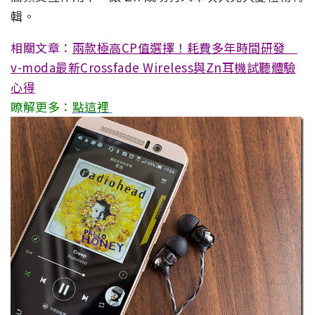
輯。
相關文章：
兩款極高CP值選擇！耗費多年時間研發
v-moda最新Crossfade Wireless與Zn耳機試聽體驗
心得
瞭解更多：
點這裡