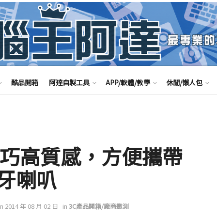
酷品開箱
阿達自製工具
APP/軟體/教學
休閒/懶人包
 – 小巧高質感，方便攜帶
牙喇叭
on 2014 年 08 月 02 日
in
3C產品開箱/廠商邀測