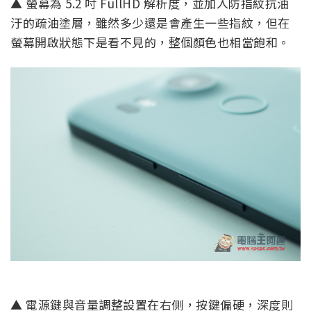
▲ 螢幕為 5.2 吋 FullHD 解析度，並加入防指紋抗油
汙的疏油塗層，雖然多少還是會產生一些指紋，但在
螢幕開啟狀態下是看不見的，整個顏色也相當飽和。
▲ 電源鍵與音量調整設置在右側，按鍵偏硬，深度則