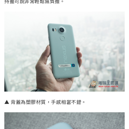
持握可說非常輕鬆無負擔。
▲ 背蓋為塑膠材質，手感相當不錯。