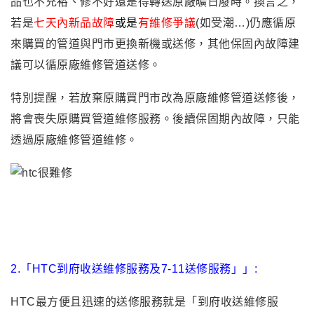
品也不充裕、修不好還是得轉送原廠曠日廢時。
換言之，
若是
七天內新品故障
或是
有維修爭議
(如受潮…)仍應循原
來購買的管道與門市更換新機或送修，其他保固內故障建
議可以循原廠維修管道送修。
特別提醒
，若放棄原購買門市改為原廠維修管道送修後
，
將會喪失原購買管道維修服務
。後續保固期內故障
，只能
透過
原廠維修管道維修
。
2.
「HTC到府收送維修服務及7-11送修服務」」
:
HTC
最方便且迅速的送修服務就是「到府收送維修服