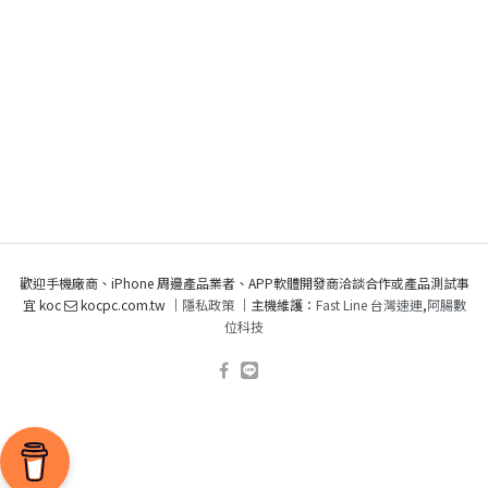
歡迎手機廠商、iPhone 周邊產品業者、APP軟體開發商洽談合作或產品測試事
宜 koc
kocpc.com.tw ｜
隱私政策
｜主機維護：
Fast Line 台灣速連
,
阿腸數
位科技