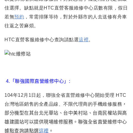
佳選擇
。
缺點就是HTC直營客服維修中心店數有限
，假日
若無
預約
，
常需排隊等待，對於外縣市的人去送修有舟車
往返之苦麻煩
。
HTC直營客服維修中心查詢請點選
這裡
。
4.
「聯強國際直營維修中心」
:
104年12月1日起，聯強全省直營維修中心開始受理 HTC
台灣地區銷售的全產品線、不限代理商的手機維修服務
，
部分機型在其台北光華站
、
台中美村站
、台南民權站與高
雄建國站可以提供現
場維修服務
。
聯強全省直營維修中心
據點查詢請點選
這裡
。