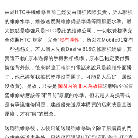
由於HTC手機維修目前已經委由聯強國際負責
，所以聯強
的維修水準
、維修速度
與維修備品準備等同原廠水準
。最
大缺點是聯強只是HTC委託的維修公司
，一切收費標準完
全依照HTC 規定
，完全
“
沒有彈性
“
，所以在Mobile01常有
一些抱怨文
。若以個人先前Desire 816送修聯強經驗
，其
實還不賴( 原本過保的手機照相模糊
，原本已抱定要付費
換後背外殼
，後來
聯強工程師
打電話來說只是鏡頭外面髒
了
，他已經幫我擦拭乾淨沒問題了
。可能是人品好
，居然
沒收費
)
。
是故
，只要是
保固內的非人為故障
送
聯強全省直
營維修站應該等同”目前”原廠的水準
。但若是人為損害或
是有爭議維修問題
，建議優先送原本購買的店家或是直送
原廠
，才有”盧”的機會
。
送聯強維修後，以後只能送聯強維修嗎？除了原購買的門
市維修管道喪失外，日後仍可透過HTC到府取送或HTC直