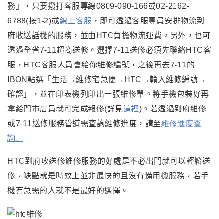
務」，只要撥打客服專線0809-090-166或02-2162-
6788(按1-2)或
線上客服
，即可透過客服專員安排物流到
府收送話機的服務，並由HTC負擔物流運費。另外，也可
透過全省7-11超商送修。選擇7-11送修必須先聯絡HTC客
服，
HTC客服人員
會給你維修編號，之後再去7-11的
IBON點選「生活→維修宅急便→HTC→輸入維修編號→
確認」，並在印表機列印出一張維修單。將手機包裝好再
拿給門市店員就可完成報修(詳見
這裡
)。
若透過到府維修
或7-11送修服務管道需查詢維修進度，請至
維修進度查
詢
。
HTC到府收送修維修服務的好處是不必出門就可以輕鬆送
修
，
缺點就是時效上並非最快的且沒有備用機服務
，
若手
機有急需的人就不是最好的選擇
。