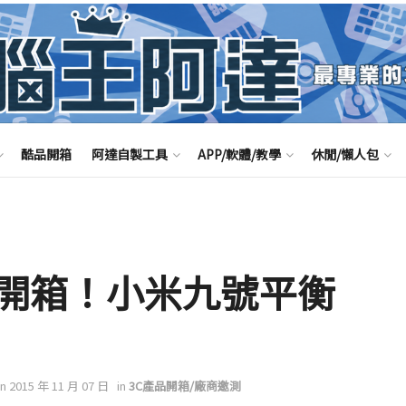
酷品開箱
阿達自製工具
APP/軟體/教學
休閒/懶人包
開箱！小米九號平衡
on 2015 年 11 月 07 日
in
3C產品開箱/廠商邀測