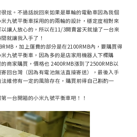
果很炫。不過話說回來如果是單輪的電動車因為我個
小米九號平衡車採用的的兩輪的設計，穩定度相對來
以讓人放心的，所以在11/3開賣當天就搶了一台來
時間就讓我入手了！
RMB，加上運費的部分是在2100RMB內，要購買得
小米九號平衡車，因為多的是店家用機器人下標購
家購買，價格也 2400RMB漲到了2500RMB以
道寄回台灣（因為有電池無法直接寄送），最後入手
灣無法維修有一定的風險存在，購買前得自己斟酌一
灣第一台開箱的小米九號平衡車吧！！