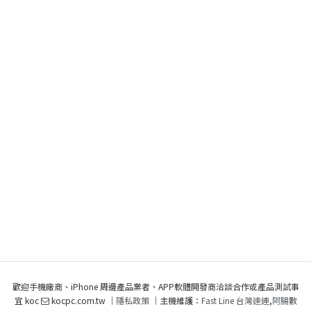
歡迎手機廠商、iPhone 周邊產品業者、APP軟體開發商洽談合作或產品測試事
宜 koc
kocpc.com.tw ｜
隱私政策
｜主機維護：
Fast Line 台灣速連
,
阿腸數