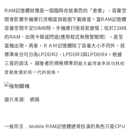
RAM記憶體就像是一個臨時存放東西的「倉庫」，容量空
間會影響手機運行流暢度與遊戲下載速度。當RAM記憶體
容量空間不足50MB時，手機運行很容易變慢
；
低於21MB
的RAM
、出現卡頓或閃退(應用程式無預警關閉），甚至
當機出現。再者
，
ＲＡＭ
記憶體
除了容量大小不同外
，就
標準來分可分為
LPDDR2
、
LPDDR3與LPDDR4。根據
最大處理速率與功耗程
三星的說法， 越後者的規格標準的
度都會優於前一代的規格
。
圖片來源: 網路
一般而言
，Ｍobile
RAM
記憶體通常扮演的角色只是CPU