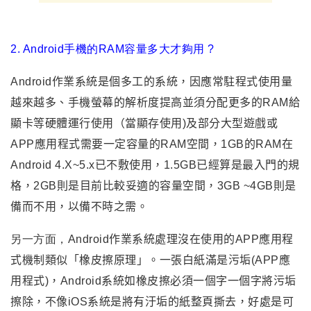
2. Android手機的RAM容量多大才夠用 ?
Android
作業系統是個多工的系統
，因應常駐程式使用量
越來越多
、手機螢幕的解析度提高並須分配
更多的RAM給
顯卡等硬體運行使用（當顯存使用)及部分大型遊戲或
APP應用程式需要一定容量的RAM空間
，1GB的RAM在
Android 4.X~5.x已不敷使用
，1.5GB已經算是最入門的規
格
，2GB則是目前比較妥適的容量空間
，
3GB ~4GB則是
備而不用
，以備不時之需
。
另一方面
，
Android
作業系統
處理沒在使用的APP應用程
式機制類似「橡皮擦原理」。一張白紙滿是污垢(APP應
用程式)，Android系統如橡皮擦必須一個字一個字將污垢
擦除，不像iOS系統是將有汙垢的紙整頁撕去，好處是可