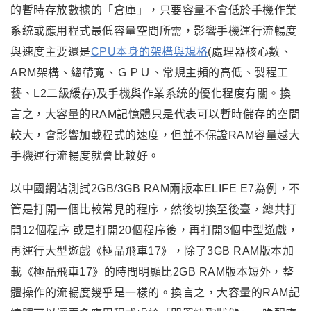
的暫時存放數據的「倉庫」，只要容量不會低於手機作業
系統或應用程式最低容量空間所需，
影響手機運行流暢度
與速度主要還是
CPU本身的架構與規格
(處理器核心數、
ARM架構、總帶寬、ＧＰＵ、常規主頻的高低、製程工
藝、L2二級緩存)及手機與作業系統的優化程度有關。換
言之，大容量的
RAM
記憶體只是代表可以暫時儲存的空間
較大，會影響加載程式的速度，但並不保證RAM容量越大
手機運行流暢度就會比較好。
以中國網站測試2GB/3GB RAM兩版本ELIFE E7為例，不
管是打開一個比較常見的程序，然後切換至後臺，總共打
開12個程序 或是打開20個程序後，再打開3個中型遊戲，
再運行大型遊戲《極品飛車17》，除了3GB RAM版本加
載《極品飛車17》的時間明顯比2GB RAM版本短外，整
體操作的流暢度幾乎是一樣的。換言之
，
大容量的
RAM
記