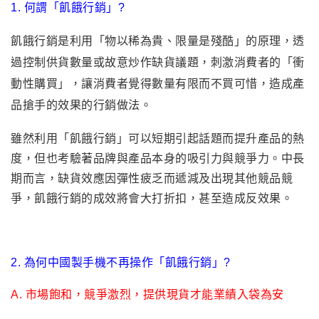
1. 何謂
「
飢餓行銷
」?
飢餓行銷是利用
「
物以稀為貴、限量是殘酷
」
的原理，透
過控制供貨數量或故意炒作缺貨議題，刺激消費者的「衝
動性購買」，讓消費者覺得數量有限而不買可惜
，
造成產
品搶手的效果的行銷做法。
雖然利用「飢餓行銷」可以短期引起話題而提升產品的熱
度
，
但也考驗著品牌與產品本身的吸引力與競爭力。中長
期而言
，
缺貨效應因彈性疲乏而遞減及出現其他競品競
爭，飢餓行銷的成效將會大打折扣，甚至造成反效果。
2. 為何中國製手機不再操作「
飢餓行銷」?
A.
市場飽和
，
競爭激烈
，
提供現貨才能業績入袋為安