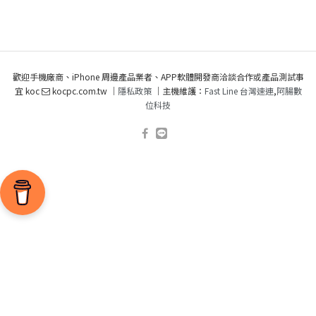
歡迎手機廠商、iPhone 周邊產品業者、APP軟體開發商洽談合作或產品測試事
宜 koc
kocpc.com.tw ｜
隱私政策
｜主機維護：
Fast Line 台灣速連
,
阿腸數
位科技