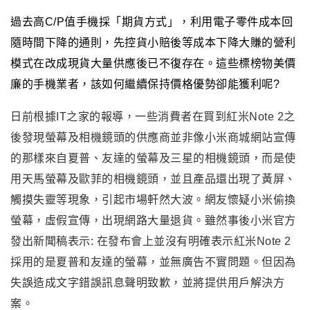
過去高C/P值手機採
「
期貨方式
」
，
利用電子零件成本回
隨時間下降的通則
，
先控貨小賠後等成本下降大賺的營利
模式在改成現貨大量供應後已不復存在
。這些標榜物美價
廉的手機業者
，
該如何繼續保持價格優勢卻能獲利呢?
日前根據IT之家的報導，一些消費者在買到紅米Note 2之
後發現螢幕及相機鏡頭的供應商並非像
小米商城網站
宣傳
的那樣來自夏普
、
友達的螢幕及三星的相機鏡頭，而是使
用天馬螢幕及歐菲的相機鏡頭
，
並且產品還出現了黃屏、
觸摸失靈等現象
，
引起市場軒然大波。
網友懷疑小米偷換
螢幕，虛假宣傳
，
出現網路大量退貨。
雖然事後小米官方
發出新聞稿表示: 在發布會上並沒有明確表示紅米Note 2
採用的是夏普和友達的螢幕
，
並無廣告不實問題。但因為
失誤造成文字錯誤訊息聲明致歉，並將提供用戶解決方
案。