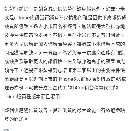
飢餓行銷除了是刻意減少供給營造缺貨假象外，過去小米
或是iPhone的飢餓行銷有不少情形的確是因供不應求造成
缺貨所導致。
過去小米因名不經傳
，
無法獲得大型供應鏈
及零件供應商的支援。不過
，
目前小米已不是昔日阿蒙
，
更多大型供應鏈加入供應商陣容
，
讓過去小米供應不求的
問題獲得解決。
另一方面
，
為避免單一供應商產能有限造
成缺貨及爭取更大的議價權
，
在全球應鏈高手的蘋果庫克
領導下
，
近幾年來蘋果刻意培植第二家以上的主要零件供
應鏈廠商。以近期上市的iPhone6與iPhone6 Plus的A9處
理器為例
，
就被分成三星代工的14nm和台積電代工的
16nm版兩種版本而且混用。
整個供應鏈供貨改善
，
提升供貨的最大效能
，有效
避免缺
貨的問題
。