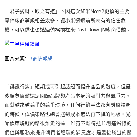
「
君子愛財
，
取之有道
」
。
因這次紅米Note2更換的主要
零件廠商等級相差太多
，
讓小米遭遇前所未有的信任危
機
，
可以供也想透過偷樑換柱來Cost Down的廠商借鏡
。
圖片來源:
中商情報網
「飢餓行銷」短期或可引起話題而提升產品的熱度
，
但最
後勝負關鍵還是回歸品牌與產品本身的吸引力與競爭力。
面對越來越競爭的競爭環境
，
任何行銷手法都有黔驢技窮
的時候
，
低價策略也總會遇到成本無法再下降的地板。光
靠價廉燒錢的
路很難走的遠，唯有不斷精進並創造
獨特的
價值與服務來提升
消費者體驗的滿意度才是最後勝出的關