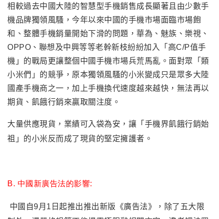
相較過去中國大陸的智慧型手機銷售成長顯著且由少數手
機品牌獨領風騷
，
今年以來中國的手機市場面臨市場飽
和
、
整體手機銷量開始下滑的
問題
，
華為、魅族、樂視、
OPPO、聯想及中興等等老幹新枝
紛紛加入
「
高C/P值手
機
」
的戰局更讓整個中國手機市場
兵荒馬亂。面對眾
「
類
小米們
」
的競爭，原本獨領風騷的小米變成只是眾多大陸
國產手機商之一，加上手機換代速度越來越快
，
無法再以
期貨、飢餓行銷來贏取關注度。
大量供應現貨
，
業績可入袋為安
，
讓「手機界飢餓行銷始
祖」的小米反而成了現貨的堅定擁護者。
B. 中國新廣告法的影響:
中國自9月1日起推出推出新版《廣告法》，除了五大限