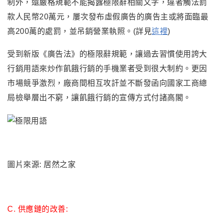
制外
，
還嚴格規範不能揭露極限辭相關文字，違者觸法罰
款人民幣20萬元
，
屢次發布虛假廣告的廣告主或將面臨最
高200萬的處罰，並吊銷營業執照。(詳見
這裡
)
受到新版
《廣告法》的
極限辭規範
，讓過去習慣使用誇大
行銷用語來炒作飢餓行銷的手機業者受到很大制約
。更因
市場競爭激烈
，
廠商間相互攻訐並不斷發函向
國家工商總
局檢舉層出不窮
，
讓
飢餓行銷的宣傳方式付諸高閣
。
圖片來源: 居然之家
C.
供應鏈的改善: