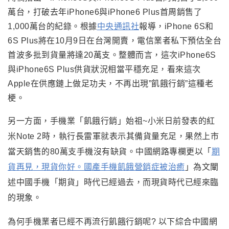
萬台，打破去年iPhone6與iPhone6 Plus首周銷售了
1,000萬台的紀錄。
根據
中央通訊社
報導，
iPhone 6S
和
6S Plus將在10月9日在台灣開賣，電信業者私下預估全台
首波多批到貨量將達20萬支。整體而言，這次
iPhone6S
與iPhone6S Plus供貨狀況相當平穩充足，看來這次
Apple在供應鏈上做足功夫，不再出現”飢餓行銷”這種老
梗。
另一方面，手機業「飢餓行銷」始祖~小米日前發表的紅
米Note 2時，執行長雷軍就表示其備貨量充足，果然上市
當天銷售的80萬支手機沒有缺貨。中國網路專欄更以
「
期
貨再見
，
現貨你好。國產手機飢餓營銷症被治癒
」為文闡
述中國
手機「期貨」時代已經過去，而現貨時代已經來臨
的現象
。
為何手機業者已經不再流行飢餓行銷呢? 以下綜合中國網