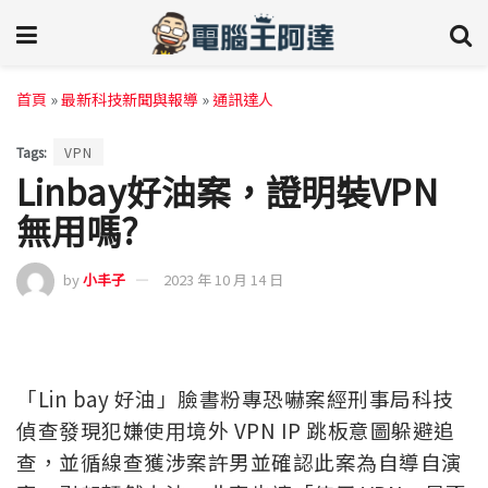
首頁
»
最新科技新聞與報導
»
通訊達人
Tags:
VPN
Linbay好油案，證明裝VPN
無用嗎?
by
小丰子
2023 年 10 月 14 日
「Lin bay 好油」臉書粉專恐嚇案經刑事局科技
偵查發現犯嫌使用境外 VPN IP 跳板意圖躲避追
查，並循線查獲涉案許男並確認此案為自導自演