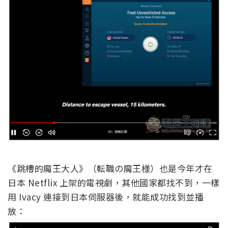
《跳槽的魔王大人》（転職の魔王様）也是今年才在
日本 Netflix 上架的電視劇，其他國家都找不到，一樣
用 Ivacy 連接到日本伺服器後，就能成功找到並播
放：