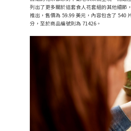
列出了更多關於這套食人花套組的其他細節，像
推出，售價為 59.99 美元，內容包含了 54
分，至於商品編號則為 71426。