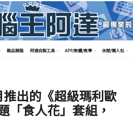
酷品開箱
阿達自製工具
APP/軟體/教學
休閒/懶人包
 月推出的《超級瑪利歐
題「食人花」套組，