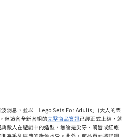
並以「Lego Sets For Adults」(大人的樂
久，但這套全新套組的
完整商品資訊
已經正式上線，就
經典敵人在遊戲中的造型，無論是尖牙、嘴唇或紅底
座則為系列經典的綠色水管。此外，商品頁面還詳細