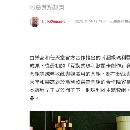
可惡有點想買
by
KKVincent
2023 年 09 月 24 日
in
最新科技
由樂高和任天堂官方合作推出的《超級瑪利
成果，從最初的「互動式瑪利歐關卡創作」套
套組等純粹收藏與觀賞用的套組，都在粉絲
天堂和樂高對於瑪利歐樂高套組的合作陣容到了
本週稍早正式公開了下一個瑪利歐主題套組
品。