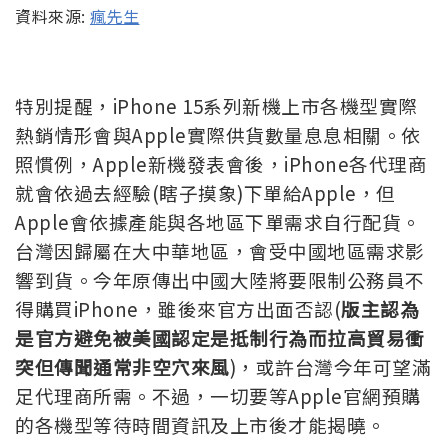
資料來源:
瘋先生
特別提醒，iPhone 15系列新機上市各機型實際
熱銷情形會與Apple實際供貨數量息息相關。依
照慣例，Apple新機發表會後，iPhone各代理商
就會依過去經驗(瞎子摸象)下單給Apple，但
Apple會依據產能與各地區下單需求自行配貨。
台灣因歸屬在大中華地區，會受中國地區需求影
響到貨。今年原傳出中國大陸將要限制公務員不
得購買iPhone，雖後來官方出面否認(
版主認為
是官方避免被美國認定是抵制行為而拉高貿易衝
突但傳聞通常非空穴來風
)，或許台灣今年可望滿
足代理商所需。不過，一切要等Apple官網預購
的各機型等待時間資訊及上市後才能揭曉。