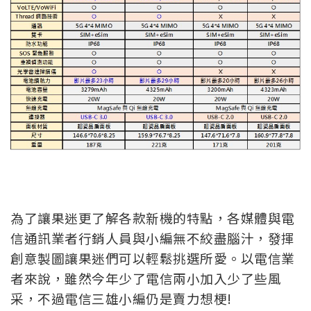
為了讓果迷更了解各款新機的特點，各媒體與電
信通訊業者行銷人員與小編無不絞盡腦汁，發揮
創意製圖讓果迷們可以輕鬆挑選所愛。以電信業
者來說，雖然今年少了電信兩小加入少了些風
采，不過電信三雄小編仍是賣力想梗!