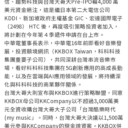
信、趨勢科技與台灣大哥大Pre-IPO輪4,000 萬
美元資金挹注，這是繼日本第二大電信公司
KDDI、新加坡政府主權基金 GIC、宏達國際電子
（2498） HTC 後，再度吸引策略投資者加入，
將計劃在今年第４季遞件申請在台上市。
中華電董事長表示，中華電16年前即看好音樂發
展，投資願境網訊（KKBOX Taiwan，科科科技
集團重要子公司），共同深耕台灣串流音樂市
場，看好科科科技集團在5G創新應用的高成長動
能，以及在雲端與AI應用領域的發展，將持續深
化與科科科技的商業夥伴關係。
台灣大哥大則宣布與KKBOX進行策略聯盟，同意
KKBOX母公司KKCompany以不超過3,000萬美
元全資收購台灣大哥大子公司「台灣酷樂時代
(my music」。同時，台灣大哥大決議以1,500萬
美元參與KKCompany的現金增資案。KKBOX併