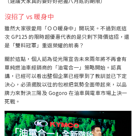
（建議大家真的要好好把握八月底的期限）
沒招了 vs 暖身中
雖然大家很愛用「ＯＯ暖身中」開玩笑。不過到底這
次 GP125 的限時超優惠代表的是只剩下降價這招，還
是「雙料冠軍」重返榮耀的前奏？
關於這點，個人認為從光陽宣告未來兩年將不再會有
單純燃油車經銷商的「油電合一」策略開始。認真
講，已經可以看出整個企業已經學到了教訓並已下定
決心，必須擺脫以往的包袱把氣勢全面帶起來，以品
牌力來對決三陽及 Gogoro 在油車與電車市場上決一
死戰。