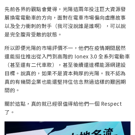
先前各界的觀點會覺得，光陽這兩年投注巨大資源發
展換電電動車的方向，面對在電車市場偏向虛應故事
以及全力衝刺的對手（我可沒說誰是誰啊），可以說
是完全腹背受敵的狀態。
所以即便光陽的市場評價不一，他們在疫情期間居然
還能挺住推出從入門到高階的 Ionex 3.0 全系列電動車
（甚至還有二代車款），甚至後續還達標能源網建設
目標。說真的，如果不是資本夠厚的光陽。我不認為
真的有幾間企業也能還堅持住信念熬過這樣的艱困期
間的。
關於這點，真的就已經很值得給他們一個 Respect
了。