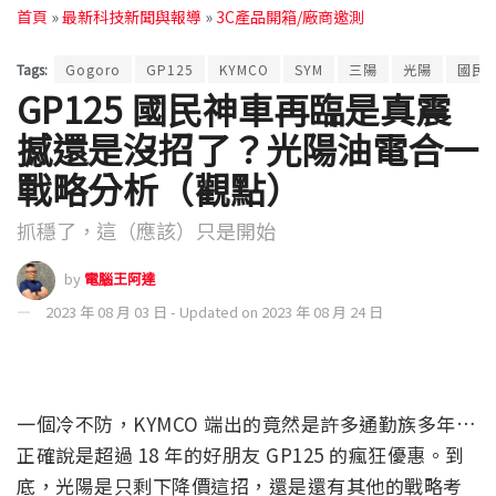
首頁
»
最新科技新聞與報導
»
3C產品開箱/廠商邀測
Tags:
Gogoro
GP125
KYMCO
SYM
三陽
光陽
國民
GP125 國民神車再臨是真震
撼還是沒招了？光陽油電合一
戰略分析（觀點）
抓穩了，這（應該）只是開始
by
電腦王阿達
2023 年 08 月 03 日 - Updated on 2023 年 08 月 24 日
一個冷不防，KYMCO 端出的竟然是許多通勤族多年…
正確說是超過 18 年的好朋友 GP125 的瘋狂優惠。到
底，光陽是只剩下降價這招，還是還有其他的戰略考